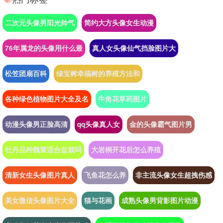
二次元头像男阳光帅气
简约大方头像女生动漫
76年属龙的头像用什么最
真人女头像仙气挡脸图片大
松笠团扇百科
绿宝树幸福树的养殖方法和
各种绿色植物图片大全及名
牛角花草药图片
动漫头像男正脸高清
qq头像真人女
金的头像霸气图片男
牡丹品种魏紫适合盆栽吗
大岩桐开花后怎么养殖
清新女生头像图片真人
飞鱼花怎么养
非主流头像女生超拽伤感
美女微信头像图片大全
猫与花画
成熟头像男背影图片动漫