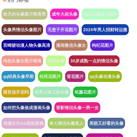
秋天的头像图片唯美男
成年大叔头像
动态头像怎么制作
头像男情侣头像图片
无患子开花图片
2024年男人招财转运微
宫崎骏动漫人物头像高清
漫画微信头像女
枸杞花图片
纯色头像女图片唯美
经典头像
30岁成熟一点的情侣头像
qq经典头像早期
枯死花图片
背花图片
qq头像动漫头像
观音连开花吗
有男人味儿的头像
纸藤花图片
如何把头像做成漫画头像
背影情侣头像一男一女
动漫女头ins高级质感
单人情侣头像真人
美丽又好看的头像