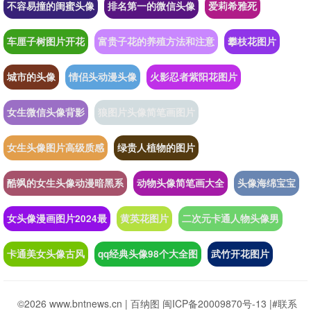
不容易撞的闺蜜头像
排名第一的微信头像
爱莉希雅死
车厘子树图片开花
富贵子花的养殖方法和注意
攀枝花图片
城市的头像
情侣头动漫头像
火影忍者紫阳花图片
女生微信头像背影
狼图片头像简笔画图片
女生头像图片高级质感
绿贵人植物的图片
酷飒的女生头像动漫暗黑系
动物头像简笔画大全
头像海绵宝宝
女头像漫画图片2024最
黄英花图片
二次元卡通人物头像男
卡通美女头像古风
qq经典头像98个大全图
武竹开花图片
©2026 www.bntnews.cn |
百纳图
闽ICP备20009870号-13
|
#联系