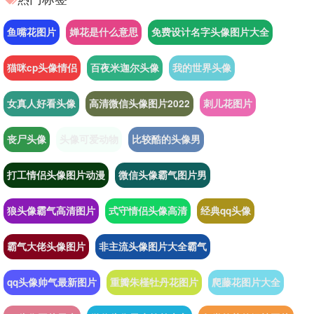
鱼嘴花图片
婵花是什么意思
免费设计名字头像图片大全
猫咪cp头像情侣
百夜米迦尔头像
我的世界头像
女真人好看头像
高清微信头像图片2022
刺儿花图片
丧尸头像
头像可爱动物
比较酷的头像男
打工情侣头像图片动漫
微信头像霸气图片男
狼头像霸气高清图片
式守情侣头像高清
经典qq头像
霸气大佬头像图片
非主流头像图片大全霸气
qq头像帅气最新图片
重瓣朱槿牡丹花图片
爬藤花图片大全