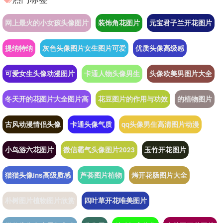
网上最火的小女孩头像图片
装饰角花图片
元宝君子兰开花图片
提纳特纳
灰色头像图片女生图片可爱
优质头像高级感
可爱女生头像动漫图片
卡通人物头像男生
头像欧美男图片大全
冬天开的花图片大全图片高
花豆图片的作用与功效
的植物图片
古风动漫情侣头像
卡通头像气质
qq头像男生高清图片动漫
小鸟游六花图片
微信霸气头像图片2023
玉竹开花图片
猫猫头像ins高级质感
芦荟图片植物
烤开花肠图片大全
朴树图片植物图片欣赏
四叶草开花唯美图片