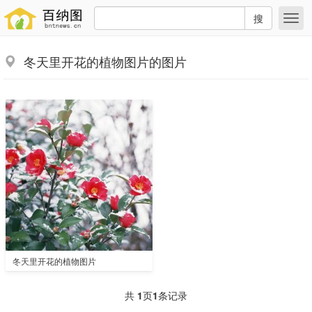
搜
冬天里开花的植物图片的图片
冬天里开花的植物图片
共
1
页
1
条记录