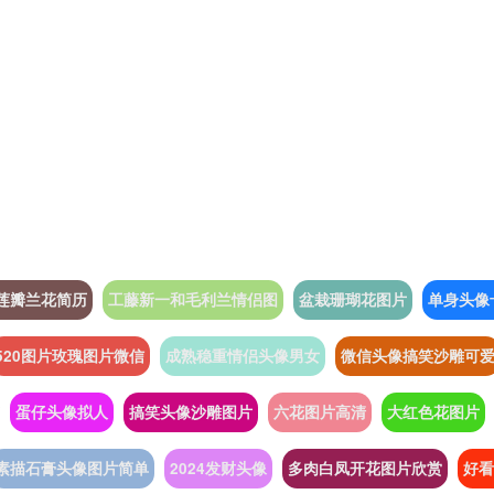
莲瓣兰花简历
工藤新一和毛利兰情侣图
盆栽珊瑚花图片
单身头像
520图片玫瑰图片微信
成熟稳重情侣头像男女
微信头像搞笑沙雕可
蛋仔头像拟人
搞笑头像沙雕图片
六花图片高清
大红色花图片
素描石膏头像图片简单
2024发财头像
多肉白凤开花图片欣赏
好看