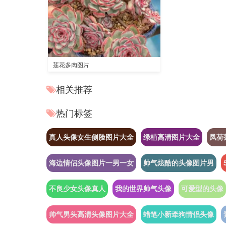
莲花多肉图片
相关推荐
热门标签
真人头像女生侧脸图片大全
绿植高清图片大全
凤荷
海边情侣头像图片一男一女
帅气炫酷的头像图片男
不良少女头像真人
我的世界帅气头像
可爱型的头像
帅气男头高清头像图片大全
蜡笔小新牵狗情侣头像