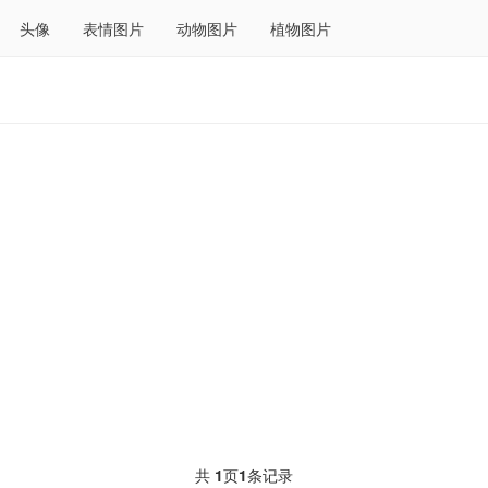
头像
表情图片
动物图片
植物图片
共
1
页
1
条记录