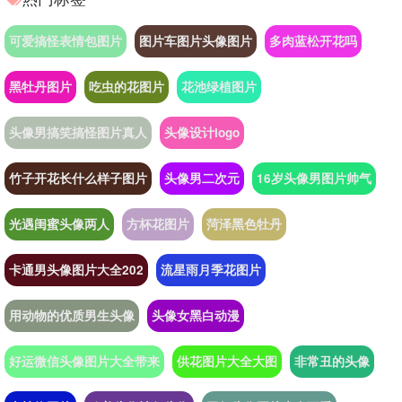
可爱搞怪表情包图片
图片车图片头像图片
多肉蓝松开花吗
黑牡丹图片
吃虫的花图片
花池绿植图片
头像男搞笑搞怪图片真人
头像设计logo
竹子开花长什么样子图片
头像男二次元
16岁头像男图片帅气
光遇闺蜜头像两人
方杯花图片
菏泽黑色牡丹
卡通男头像图片大全202
流星雨月季花图片
用动物的优质男生头像
头像女黑白动漫
好运微信头像图片大全带来
供花图片大全大图
非常丑的头像