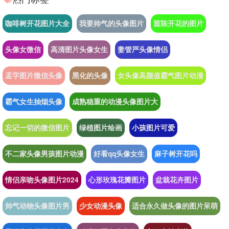
咖啡树开花图片大全
我要帅气的头像图片
茵陈开花的图片
头像女微信
高清图片头像女生
妻管严头像情侣
孟字图片微信头像
黑化的头像
女头像高颜值霸气图片动漫
霸气女生抽烟头像
成熟稳重的动漫头像图片大
忘记一切的微信图片
绿植图片绘画
小孩图片可爱
不二家头像男孩图片动漫
好看qq头像女生
麻子树开花吗
情侣亲吻头像图片2024
心形玫瑰花瓣图片
盆栽花卉图片
帅气动物头像图片男
少女动漫头像
适合永久做头像的图片呆萌