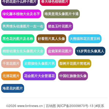
牛奶花是什么样子图片
春天绿色植物图片
绿化藤本植物大全及名字
唯美意境头像图片卡通
男男情头动漫图片一左一右
碧血玉叶花图片
黑色花的图片及名称
好看照片真人头像
大熊猫和花百度百科
精致动漫女生头像图片大全
盆栽茉莉花图片
13岁男生头像真人
千里花图片
丑萌搞怪头像图片男
梨树开花图片简笔画
元清花图片
花会图片大全普通花
中国红旗微信头像
海星花的图片
©2026 www.bntnews.cn |
百纳图
闽ICP备20009870号-13
|
#联系