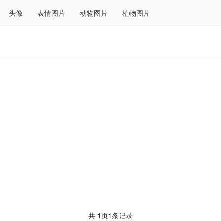
头像
表情图片
动物图片
植物图片
共
1
页
1
条记录