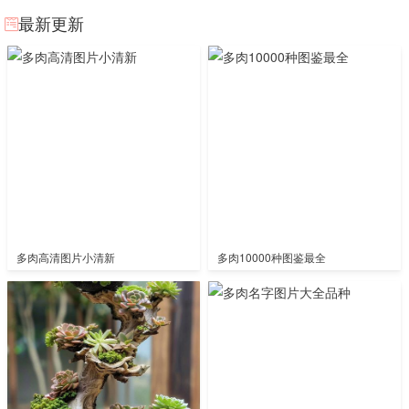
最新更新
多肉高清图片小清新
多肉10000种图鉴最全