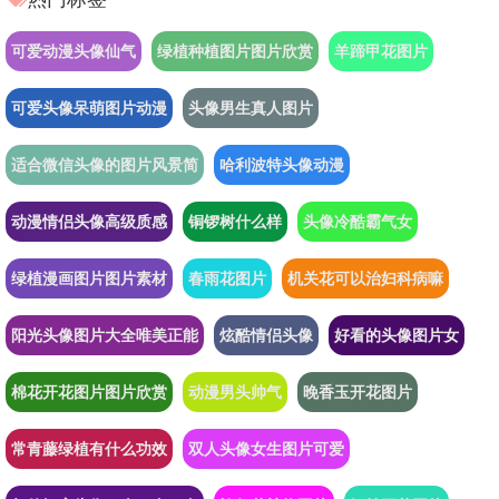
可爱动漫头像仙气
绿植种植图片图片欣赏
羊蹄甲花图片
可爱头像呆萌图片动漫
头像男生真人图片
适合微信头像的图片风景简
哈利波特头像动漫
动漫情侣头像高级质感
铜锣树什么样
头像冷酷霸气女
绿植漫画图片图片素材
春雨花图片
机关花可以治妇科病嘛
阳光头像图片大全唯美正能
炫酷情侣头像
好看的头像图片女
棉花开花图片图片欣赏
动漫男头帅气
晚香玉开花图片
常青藤绿植有什么功效
双人头像女生图片可爱