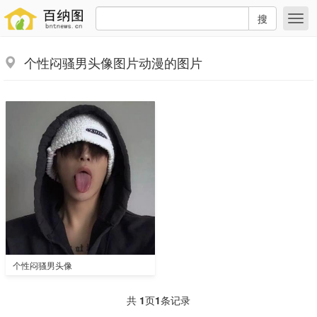
搜
个性闷骚男头像图片动漫的图片
个性闷骚男头像
共
1
页
1
条记录