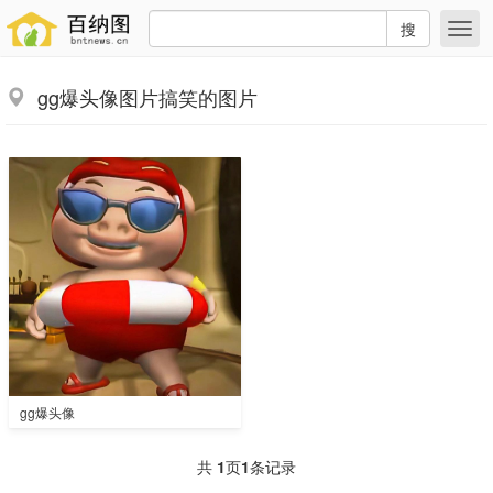
搜
gg爆头像图片搞笑的图片
gg爆头像
共
1
页
1
条记录