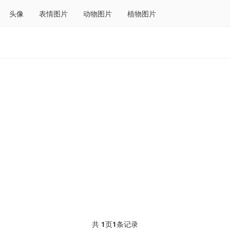
头像
表情图片
动物图片
植物图片
共
1
页
1
条记录