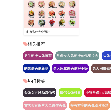
多肉品种大全图片
相关推荐
男生动漫头像推荐
头像女古风动漫仙气图片大
头像
的微信头像新款
男人用鹰做头像好不好
男人用鹰做
热门标签
头像女古风动漫仙气
情侣头像好看
小狗头像ins高
古代美女图片大全微信头像
带有桂字的头像图片高清