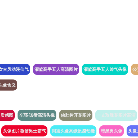
女古风动漫仙气
灌篮高手五人高清图片
灌篮高手五人帅气头像
公
头像含义
级质感图
辛耶·诺赞高清头像
佛肚树开花图片
一支玫瑰花图片高清
头像图片微信男士霸气
闺蜜头像高级质感动漫
暗黑男头像
头像