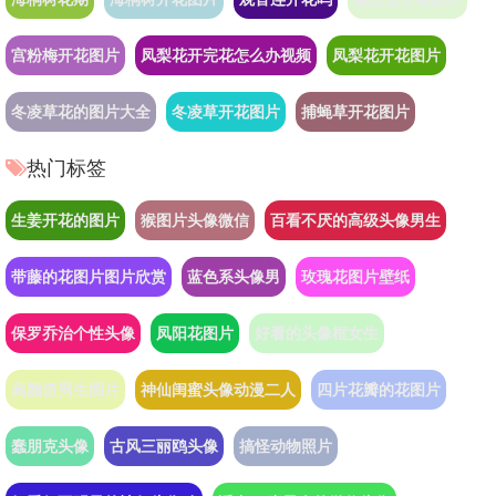
宫粉梅开花图片
凤梨花开完花怎么办视频
凤梨花开花图片
冬凌草花的图片大全
冬凌草开花图片
捕蝇草开花图片
热门标签
生姜开花的图片
猴图片头像微信
百看不厌的高级头像男生
带藤的花图片图片欣赏
蓝色系头像男
玫瑰花图片壁纸
保罗乔治个性头像
凤阳花图片
好看的头像框女生
高颜值男生图片
神仙闺蜜头像动漫二人
四片花瓣的花图片
蠢朋克头像
古风三丽鸥头像
搞怪动物照片