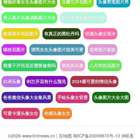
侧脸好看女生头像图片大全
豆瓣兰开花图片
头像简笔图片男
男人图片头像成熟图片大全
凹凸世界头像雷安可爱
散尾葵开花的图片
有真正的黑牡丹吗
动漫头像女高冷
缠枝花图片
漂亮女生头像图片甜美可爱
祝寿图片新款
熊童子开完花后需要修剪吗
黑色风头像
八月炸的花图片
白泽头像
剑兰开花有什么预兆
2024最可爱的情侣头像
爸爸微信头像大全集风景
手绘头像女背景
头像图片大全大图
可爱卡通头像女生
伤感头像女生
©2026 www.bntnews.cn |
百纳图
闽ICP备20009870号-13
|
#联系