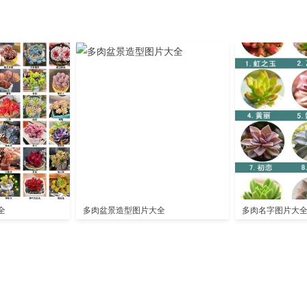
全
多肉盆景造型图片大全
多肉名字图片大