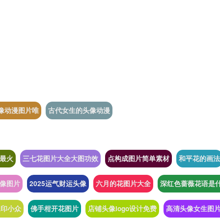
像动漫图片唯
古代女生的头像动漫
5最火
三七花图片大全大图功效
点构成图片简单素材
和平花的画法
像图片
2025运气财运头像
六月的花图片大全
深红色蔷薇花语是
水印小众
佛手柑开花图片
店铺头像logo设计免费
高清头像女生图