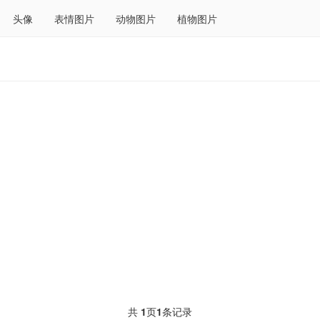
头像
表情图片
动物图片
植物图片
共
1
页
1
条记录