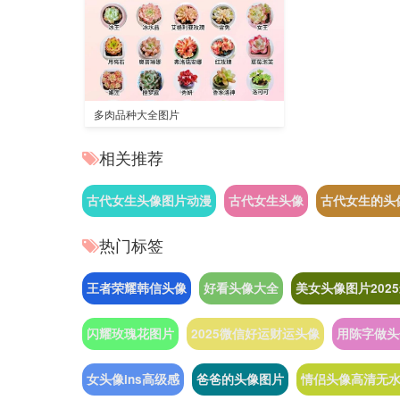
多肉品种大全图片
相关推荐
古代女生头像图片动漫
古代女生头像
古代女生的头
热门标签
王者荣耀韩信头像
好看头像大全
美女头像图片202
闪耀玫瑰花图片
2025微信好运财运头像
用陈字做头
女头像ins高级感
爸爸的头像图片
情侣头像高清无