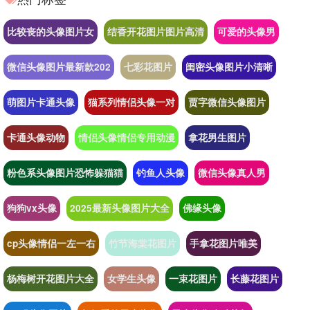
比较丧的头像图片女
结香开花图片图片高清
可爱的头像男
微信头像图片最新款202
七彩花图片
闺密头像图片小清晰
萌图片卡通头像
猫系列情侣头像一对
贾字微信头像图片
卡通头像动物
情侣头像情侣专用动漫
拿花男生图片
粉色系头像图片恐怖躲猫猫
钓鱼人头像
微信头像真人男
狗狗vx头像
2025最新头像图片大全
佛缘头像
cp头像情侣一左一右
竹节海棠花图片
手拿花图片唯美
杨梅树开花图片大全
女学生头像
一束花图片
长藤花图片