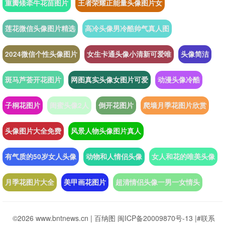
重瓣矮牵牛花苗图片
王者荣耀正能量头像图片女
莲花微信头像图片精选
高冷头像男冷酷帅气真人图
2024微信个性头像图片
女生卡通头像小清新可爱唯
头像简洁
斑马芦荟开花图片
网图真实头像女图片可爱
动漫头像冷酷
子桐花图片
闺蜜头像2人
倒开花图片
爬墙月季花图片欣赏
头像图片大全免费
风景人物头像图片真人
有气质的50岁女人头像
动物和人情侣头像
女人和花的唯美头像
月季花图片大全
美甲画花图片
超清情侣头像一男一女情头
©2026 www.bntnews.cn |
百纳图
闽ICP备20009870号-13
|
#联系