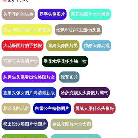
关于花的的头像
罗字头像图片
家花的图片大全最美
美女与花的照片如何赞美
经典90后非主流qq头像
大花脸图片的手抄报
迪奥头像图片男
帅酷头像动漫
不聊天头像图片女
垂花水塔花多少钱一盆
从男生头像看出性格图片女
绿花图片
直播头像女图片高清最新版
哈萨克族女头像图片霸气
莫奈花的花语
白雪公主植物图片
属鼠人用什么头像好
熊出没沙雕图片动画片
金钱花图片大全大图