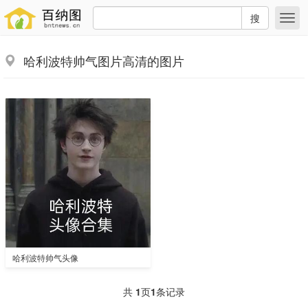
搜
哈利波特帅气图片高清的图片
哈利波特帅气头像
共
1
页
1
条记录