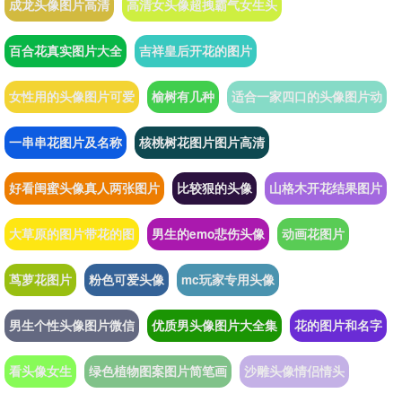
成龙头像图片高清
高清女头像超拽霸气女生头
百合花真实图片大全
吉祥皇后开花的图片
女性用的头像图片可爱
榆树有几种
适合一家四口的头像图片动
一串串花图片及名称
核桃树花图片图片高清
好看闺蜜头像真人两张图片
比较狠的头像
山格木开花结果图片
大草原的图片带花的图
男生的emo悲伤头像
动画花图片
茑萝花图片
粉色可爱头像
mc玩家专用头像
男生个性头像图片微信
优质男头像图片大全集
花的图片和名字
看头像女生
绿色植物图案图片简笔画
沙雕头像情侣情头