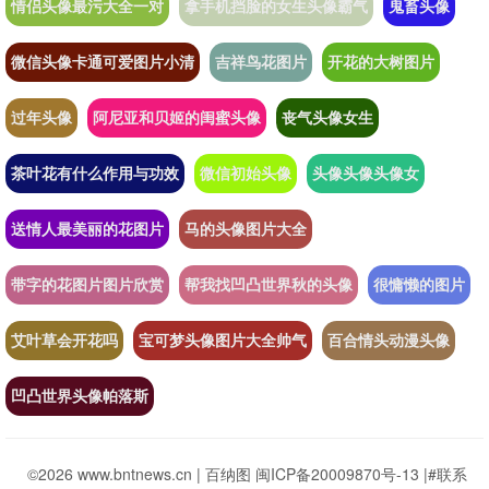
情侣头像最污大全一对
拿手机挡脸的女生头像霸气
鬼畜头像
微信头像卡通可爱图片小清
吉祥鸟花图片
开花的大树图片
过年头像
阿尼亚和贝姬的闺蜜头像
丧气头像女生
茶叶花有什么作用与功效
微信初始头像
头像头像头像女
送情人最美丽的花图片
马的头像图片大全
带字的花图片图片欣赏
帮我找凹凸世界秋的头像
很慵懒的图片
艾叶草会开花吗
宝可梦头像图片大全帅气
百合情头动漫头像
凹凸世界头像帕落斯
©2026 www.bntnews.cn |
百纳图
闽ICP备20009870号-13
|
#联系