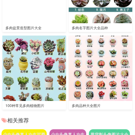
多肉盆景造型图片大全
多肉名字图片大全品种
100种常见多肉植物图片
多肉品种大全图片
相关推荐
少女头像真人女生可爱
少女头像真人女生
男背影头像图片大全