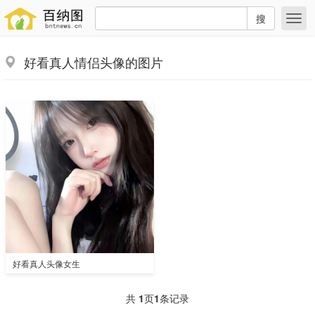
搜
好看真人情侣头像的图片
好看真人头像女生
共
1
页
1
条记录