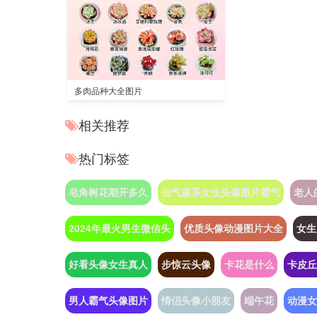
多肉品种大全图片
相关推荐
热门标签
皂角树花期开多久
仙气森系女生头像图片霸气
老人
2024年最火男生微信头
优质头像动漫图片大全
女生
好看头像女生真人
步惊云头像
卡花是什么
卡皮丘
男人霸气头像图片
情侣头像小朋友
端午花
动漫女