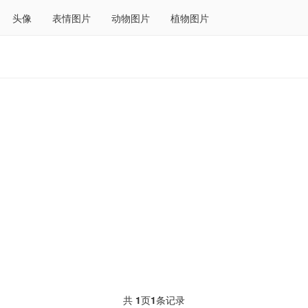
头像
表情图片
动物图片
植物图片
共
1
页
1
条记录