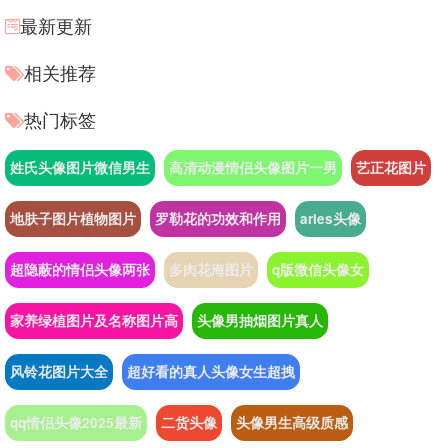
最新更新
相关推荐
热门标签
姓氏头像图片微信男生
高清动漫情侣头像图片一男
艺正花图片
地肤子图片植物图片
罗勒花的功效和作用
aries头像
超隐蔽的情侣头像两张
多肉花海图片
q版微信头像女
家养绿植图片及名称图片高
头像男抽烟图片真人
风铃花图片大全
超好看的真人头像女生超拽
qq情侣头像2025最新
二货头像
头像男生高级质感