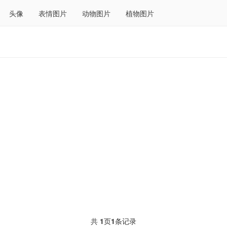
头像
表情图片
动物图片
植物图片
共
1
页
1
条记录