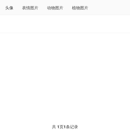
头像
表情图片
动物图片
植物图片
共
1
页
1
条记录