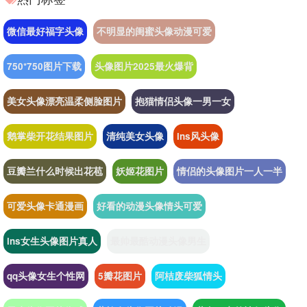
微信最好福字头像
不明显的闺蜜头像动漫可爱
750*750图片下载
头像图片2025最火爆背
美女头像漂亮温柔侧脸图片
抱猫情侣头像一男一女
鹅掌柴开花结果图片
清纯美女头像
ins风头像
豆瓣兰什么时候出花苞
妖姬花图片
情侣的头像图片一人一半
可爱头像卡通漫画
好看的动漫头像情头可爱
ins女生头像图片真人
最帅最酷动漫头像男生
qq头像女生个性网
5瓣花图片
阿桔废柴狐情头