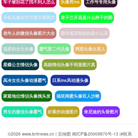
车子被刮花了找不到人怎么
头像男ins
工作号专用头像
手机头像女生可爱卡通图片
君子兰开花是什么样子的图
老年人的微信头像图片大全
跟禾雀花相似的是什么花
温柔的女生头像
霸气富二代头像
网图头像女真人
星蝶公主情侣头像
高级情侣头像不明显图片真
高冷女生头像动漫霸气
日系ins风动漫头像
家庭地位情侣头像拽头发
搞笑闺蜜头像双人沙雕
男生的微信头像霸气
好看的动漫图片
肯尼迪的头骨图片
©2026 www.bntnews.cn |
百纳图
闽ICP备20009870号-13
|
#联系