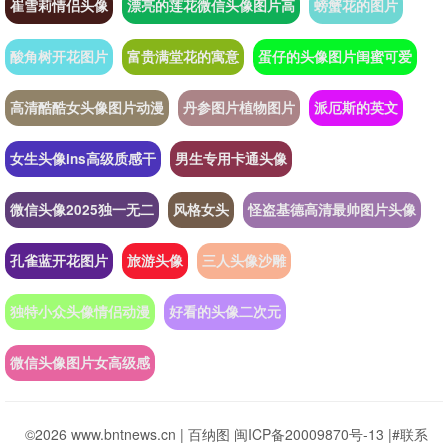
崔雪莉情侣头像
漂亮的莲花微信头像图片高
螃蟹花的图片
酸角树开花图片
富贵满堂花的寓意
蛋仔的头像图片闺蜜可爱
高清酷酷女头像图片动漫
丹参图片植物图片
派厄斯的英文
女生头像ins高级质感干
男生专用卡通头像
微信头像2025独一无二
风格女头
怪盗基德高清最帅图片头像
孔雀蓝开花图片
旅游头像
三人头像沙雕
独特小众头像情侣动漫
好看的头像二次元
微信头像图片女高级感
©2026 www.bntnews.cn |
百纳图
闽ICP备20009870号-13
|
#联系