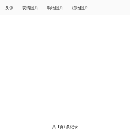
头像
表情图片
动物图片
植物图片
共
1
页
1
条记录