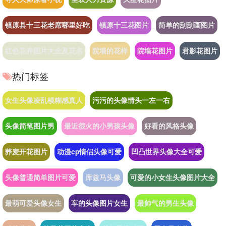
镇原县十三花老席哪里好吃
镇原十三花图片
简单的刮刮画图片
红色花卉图片大全及花名
院墙的花样
院墙花图片
君影花图片
热门标签
女生头像凌乱模糊感真人
污污的头像情头一左一右
头像简笔图片男
最近很火的小男孩头像
好看的风格头像
荞麦开花图片
动漫cp情侣头像可爱
凹凸世界头像大全可爱
头像普通简单图片可爱
库兹马头像
可爱的小女生头像图片大全
最萌可爱头像女生
车的头像图片女生
最帅气的男生头像