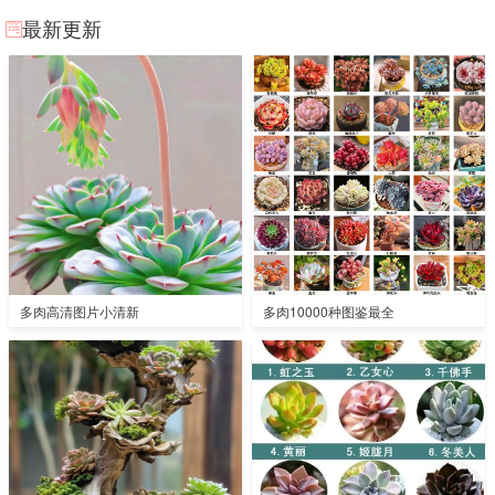
最新更新
多肉高清图片小清新
多肉10000种图鉴最全