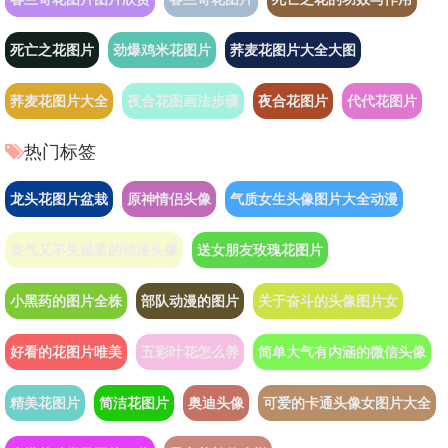
死亡之花图片
劲爆鸡米花图片
荞麦花图片大全大图
荞麦花图片大全
夜合花图画法步骤
夜合花图片
代代花图片
热门标签
龙头花图片盆栽
原神情侣头像
气质女生头像图片大全动漫
丧气又不失温柔的动漫头像
送女朋友玫瑰花图片
小黑药的图片全株
部队动漫的图片
关于奋斗的头像图片女
好看的花图片唯美
五彩叶花怎么养
简单大气有内涵的微信头像
精美花图片
简洁花图片
奥迪头像
可爱的卡通头像女图片大全