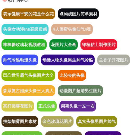
表示健康平安的花是什么花
点构成图片简单素材
头像女动漫ins高级质感
4人闺蜜头像仙气4张
棒棒糖玫瑰花视频教程
花图片大全画
绿植粘土制作图片
帅气冷酷动漫头像
动漫人物头像男生帅气冷酷
兰香子开花图片
凹凸世界霸气头像图片大全
比较丧的头像
森系复古姐妹头像三人真人
动漫图片超清男生图片
高杆蜀葵花图片
正式头像
闺蜜头像一左一右
抽烟烟雾图片素材
金色玫瑰花图片
真实头像男图片帅气