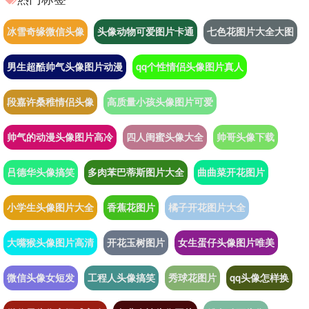
冰雪奇缘微信头像
头像动物可爱图片卡通
七色花图片大全大图
男生超酷帅气头像图片动漫
qq个性情侣头像图片真人
段嘉许桑稚情侣头像
高质量小孩头像图片可爱
帅气的动漫头像图片高冷
四人闺蜜头像大全
帅哥头像下载
吕德华头像搞笑
多肉苯巴蒂斯图片大全
曲曲菜开花图片
小学生头像图片大全
香蕉花图片
橘子开花图片大全
大嘴猴头像图片高清
开花玉树图片
女生蛋仔头像图片唯美
微信头像女短发
工程人头像搞笑
秀球花图片
qq头像怎样换