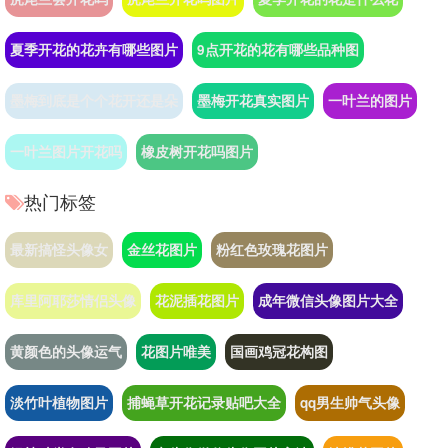
夏季开花的花卉有哪些图片
9点开花的花有哪些品种图
墨梅到底是个个花开还是朵
墨梅开花真实图片
一叶兰的图片
一叶兰图片开花吗
橡皮树开花吗图片
热门标签
最新搞怪头像女
金丝花图片
粉红色玫瑰花图片
库里阿耶莎情侣头像
花泥插花图片
成年微信头像图片大全
黄颜色的头像运气
花图片唯美
国画鸡冠花构图
淡竹叶植物图片
捕蝇草开花记录贴吧大全
qq男生帅气头像