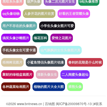
黑暗系头像男
葫芦头像
头像二次元图片女生
b站头像推荐
qq头像动物
人参开花的图片欣赏
好看的王者荣耀头像
用户不存在的头像图片
小学生头像女图片可爱
搞笑头像沙雕图片
缅花百科
爱情之花图片
手机头像女生可爱卡通
仙气飘飘的女生头像图片真
梧桐树花图片
小鲨鱼情侣头像图片动漫
春剑的花期是什么时候
聚财的绿植盆栽图片
清新头像女生
二人闺蜜头像超仙
各种蔬菜绘画图片
植物的图片大全大图
裸熊头像
©2026 www.bntnews.cn |
百纳图
闽ICP备20009870号-13
|
#联系