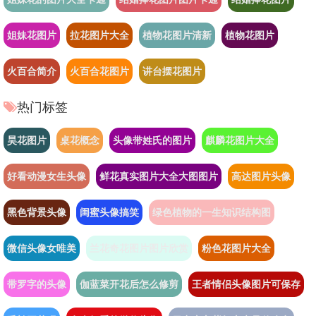
姐妹花图片
拉花图片大全
植物花图片清新
植物花图片
火百合简介
火百合花图片
讲台摆花图片
热门标签
昊花图片
桌花概念
头像带姓氏的图片
麒麟花图片大全
好看动漫女生头像
鲜花真实图片大全大图图片
高达图片头像
黑色背景头像
闺蜜头像搞笑
绿色植物的一生知识结构图
微信头像女唯美
兰花奇花图片图片欣赏
粉色花图片大全
带罗字的头像
伽蓝菜开花后怎么修剪
王者情侣头像图片可保存