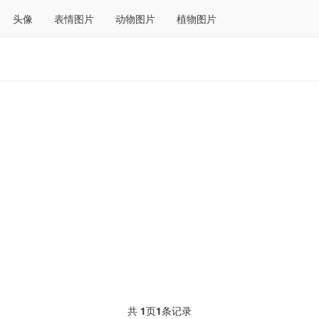
头像
表情图片
动物图片
植物图片
共
1
页
1
条记录