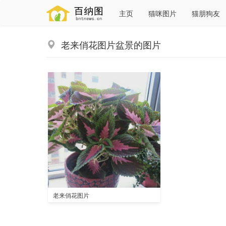
主页
猫咪图片
猫朋狗友
老来俏花图片盆景的图片
老来俏花图片