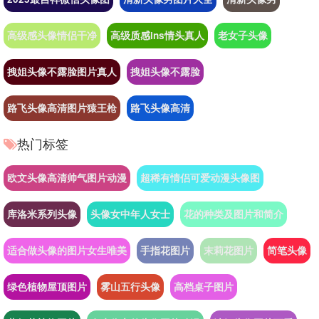
高级感头像情侣干净
高级质感ins情头真人
老女子头像
拽姐头像不露脸图片真人
拽姐头像不露脸
路飞头像高清图片猿王枪
路飞头像高清
热门标签
欧文头像高清帅气图片动漫
超稀有情侣可爱动漫头像图
库洛米系列头像
头像女中年人女士
花的种类及图片和简介
适合做头像的图片女生唯美
手指花图片
末莉花图片
简笔头像
绿色植物屋顶图片
雾山五行头像
高档桌子图片