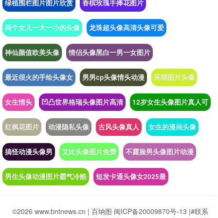
绿植围栏图片图片欣赏
香槟玫瑰手捧花图片
两个女儿一大一小的头像
龙珠超头像高清头像可爱
神仙颜值欧美头像
情侣头像黑白一男一女图片
最近很火的手绘头像女
男男cp头像情头动漫
呆萌图片头像
女生情头
凹凸世界格瑞头像图片高清
12岁女生头像图片真人可
红枫花图片
动漫隐私头像
古风头像真人
女生的漫画头像
搞怪动漫头像男
艾比头像图片免费
不露脸男头像图片动漫
男生头像动漫图片霸气冷酷
短发卡通头像女2025最
©2026 www.bntnews.cn |
百纳图
闽ICP备20009870号-13
|
#联系