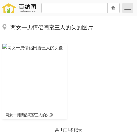
搜
两女一男情侣闺蜜三人的头的图片
两女一男情侣闺蜜三人的头像
共
1
页
1
条记录