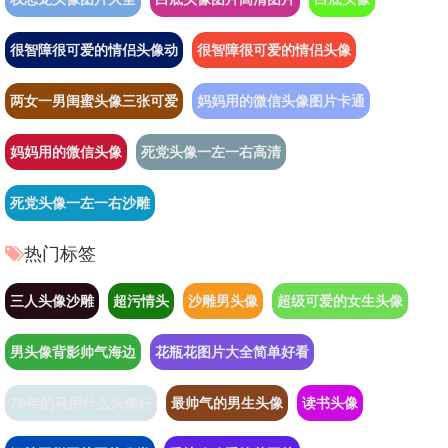
很智障很可爱的情侣头像动
很智障很可爱的情侣头像
两女一男闺蜜头像三张可爱
妈妈用的微信头像图片卡通
妈妈用的微信头像
死党头像一左一右高清
死党头像一左一右沙雕
热门标签
三人头像沙雕
超污情头
沙雕男头像
超级可爱的女生头像
男头像背影帅气海边
花瓶花图片大全简单好看
78年的马用什么头像好
最帅气的男生头像
读书头像