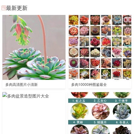
最新更新
多肉高清图片小清新
多肉10000种图鉴最全