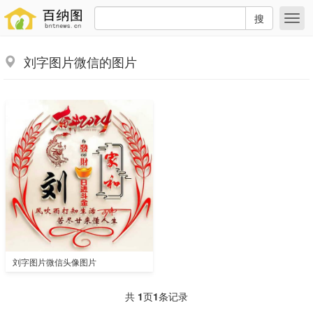
搜
刘字图片微信的图片
刘字图片微信头像图片
共
1
页
1
条记录