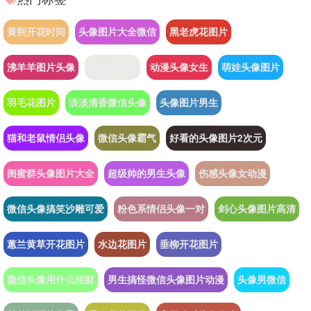
黄荆开花时间
头像图片大全微信
黑老虎花图片
沸羊羊图片头像
女头像漫画
动漫头像女生
萌娃头像图片
羽毛花图片
淡淡清香微信头像
头像图片男生
猫和老鼠情侣头像
微信头像霸气
好看的头像图片2次元
闺蜜群头像图片大全
超级帅的男生头像
伤感头像女动漫
微信头像搞笑沙雕可爱
粉色系情侣头像一对
剑心头像图片高清
蕙兰黄草开花图片
水边花图片
垂柳开花图片
微信头像用什么招财
男生搞怪微信头像图片动漫
头像男微信