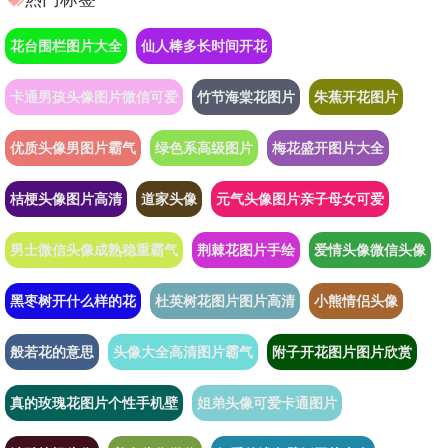
花台围栏图片大全
仙人棒多长时间开花
卡通男孩头像图片微信可爱
竹节海棠花图片
朱蕉开花图片
优质头像男图片霸气
绿色系高级图片
梅花盛开图片大全
桔梗头像图片高清
道家头像
元气头像图片亲子母女可爱
男士微信头像成熟稳重霸气
荆棘花图片手绘
爱情头像微信头像
黑枣树开什么样的花
杜英树花图片图片高清
小熊情侣头像
般若花的意思
头像大全高清图片霸气
附子开花图片图片欣赏
真的玫瑰花图片个性手机壁
姐弟头像可爱卡通图片