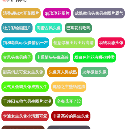
清香胡椒木开花图片
qq玫瑰花图片
成熟微信头像男生图片霸气
牡丹彩绘画图片
闺蜜古风头像
巴蕉花能吃吗
猫和老鼠cp头像情侣一左
创意绿植图片图片高清
动物动态头像
古风头像男瞎子
卡通情头头像高冷
粉白色的花有哪些种类
甜美俏皮可爱女生头像
头像真人男成熟
龙年微信头像
大气又低调头像成熟女生
诡秘之主壁纸超清
干净阳光帅气男生图片动漫
辛夷花开了没
卡通女生头像小清新可爱
非常高冷的男生头像