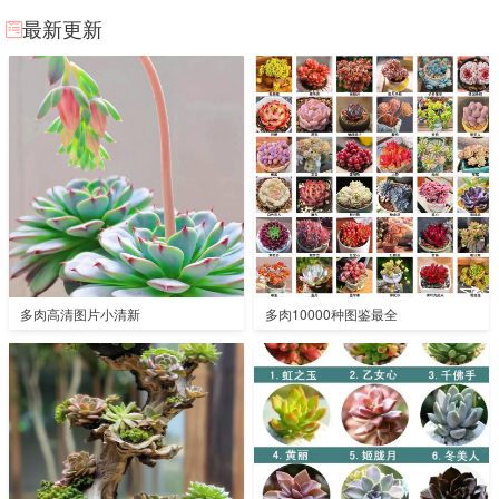
最新更新
多肉高清图片小清新
多肉10000种图鉴最全